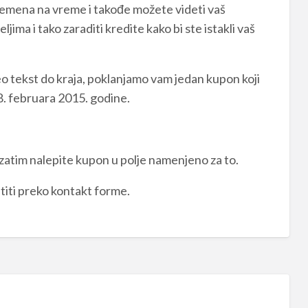
vremena na vreme i takođe možete videti vaš
ljima i tako zaraditi kredite kako bi ste istakli vaš
 ceo tekst do kraja, poklanjamo vam jedan kupon koji
28. februara 2015. godine.
a zatim nalepite kupon u polje namenjeno za to.
titi preko kontakt forme.