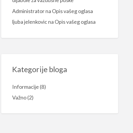
dijabole za vazdusne puske
Administrator
na
Opis vašeg oglasa
ljuba jelenkovic
na
Opis vašeg oglasa
Kategorije bloga
Informacije
(8)
Važno
(2)