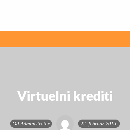
ni internet oglasi
Virtuelni krediti
Od
Administrator
22. februar 2015.