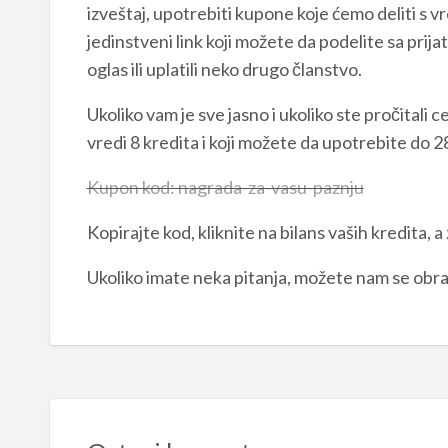
izveštaj, upotrebiti kupone koje ćemo deliti s 
jedinstveni link koji možete da podelite sa prijate
oglas ili uplatili neko drugo članstvo.
Ukoliko vam je sve jasno i ukoliko ste pročitali
vredi 8 kredita i koji možete da upotrebite do 
Kupon kod: nagrada-za-vasu-paznju
Kopirajte kod, kliknite na bilans vaših kredita, 
Ukoliko imate neka pitanja, možete nam se obra