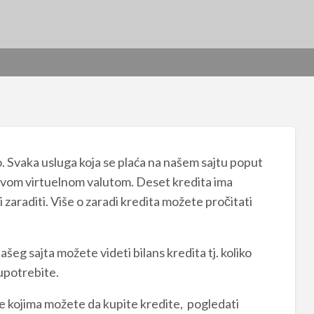
. Svaka usluga koja se plaća na našem sajtu poput
i ovom virtuelnom valutom. Deset kredita ima
 zaraditi. Više o zaradi kredita možete pročitati
šeg sajta možete videti bilans kredita tj. koliko
upotrebite.
ije kojima možete da kupite kredite, pogledati