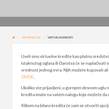
INFORMACIJE
VIRTUELNI KREDITI
Uveli smo virtuelne kredite kao platno sredstvo
istaknutog oglasa ili članstva će se naplaćivat
vrednost jednog evra. Njih možete kupovati ali i
OVDE
.
Ukoliko ste prijavljeni, u gornjem desnom uglu na
kredita imate na vašem nalogu koje možete da 
Klikom na bilans kredita će vam se otvoriti opc