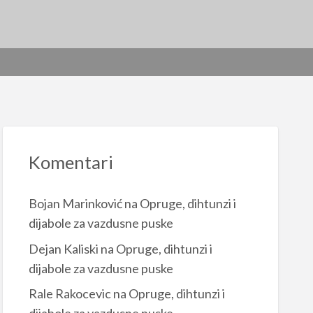
Komentari
Bojan Marinković
na
Opruge, dihtunzi i
dijabole za vazdusne puske
Dejan Kaliski
na
Opruge, dihtunzi i
dijabole za vazdusne puske
Rale Rakocevic
na
Opruge, dihtunzi i