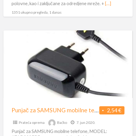
polovne, kao i zaključane za odredjene mreže. +
[…]
1351 ukupno pregleda, 1 danas
Punjač
za
SAMSUNG
mobilne
telefone
Punjač za SAMSUNG mobilne telefone
2,54 €
Prateća oprema
Baćko
7. jun 2020.
Punjač za SAMSUNG mobilne telefone, MODEL: