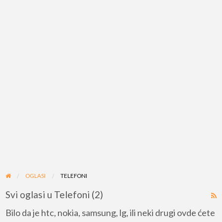
OGLASI
TELEFONI
Svi oglasi u Telefoni (2)
R
F
Bilo da je htc, nokia, samsung, lg, ili neki drugi ovde ćete
f