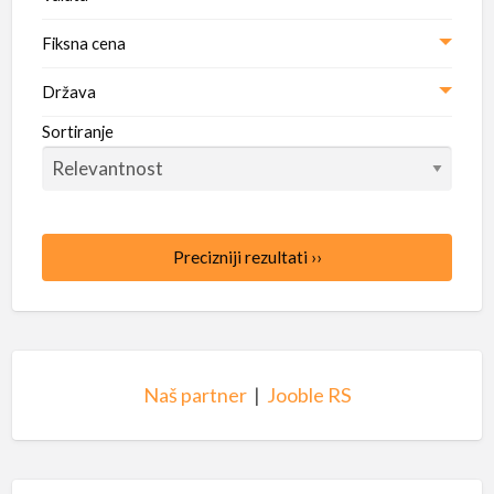
Fiksna cena
Država
Sortiranje
Precizniji rezultati ››
Naš partner
|
Jooble RS