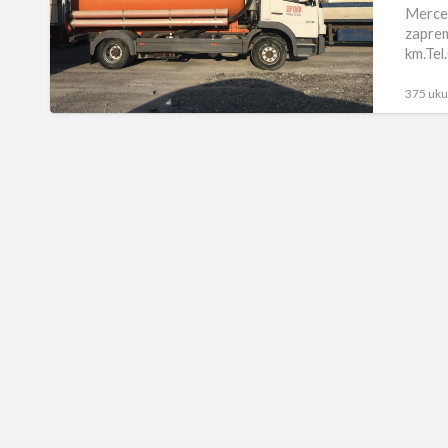
1218
Merce
zaprem
2009
km.Tel
GOD
375 uku