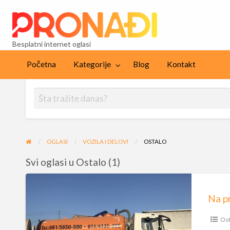
Besplat
Besplatni internet oglasi
Blog
Kontakt
Početna
Kategorije
Blog
Kontakt
OGLASI
VOZILA I DELOVI
OSTALO
Svi oglasi u Ostalo (1)
Na
prodaju
Mercedes
Atego
Ost