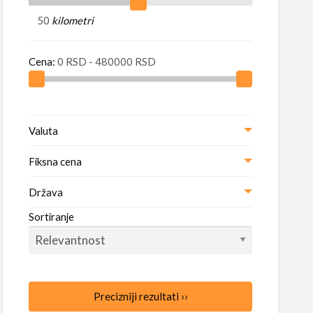
alo
kilometri
Cena:
Valuta
Fiksna cena
Država
Sortiranje
Precizniji rezultati ››