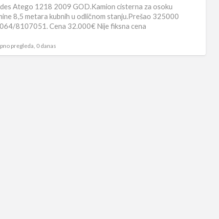
Ost
des Atego 1218 2009 GOD.Kamion cisterna za osoku
ine 8,5 metara kubnih u odličnom stanju.Prešao 325000
.064/8107051. Cena 32.000€ Nije fiksna cena
pno pregleda, 0 danas