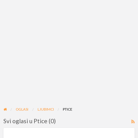
OGLASI
LJUBIMCI
PTICE
Svi oglasi u Ptice (0)
R
F
f