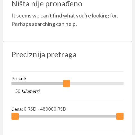
Ništa nije pronađeno
a
It seems we can't find what you're looking for.
t
P
Perhaps searching can help.
Preciznija pretraga
Prečnik
kilometri
Cena: