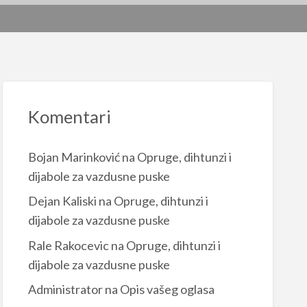
Komentari
Bojan Marinković
na
Opruge, dihtunzi i
dijabole za vazdusne puske
Dejan Kaliski
na
Opruge, dihtunzi i
dijabole za vazdusne puske
Rale Rakocevic
na
Opruge, dihtunzi i
dijabole za vazdusne puske
Administrator
na
Opis vašeg oglasa