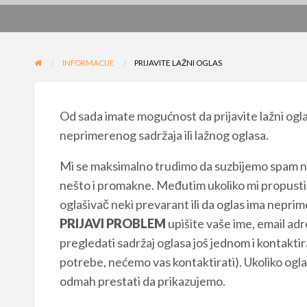
INFORMACIJE
PRIJAVITE LAŽNI OGLAS
Od sada imate mogućnost da prijavite lažni ogl
neprimerenog sadržaja ili lažnog oglasa.
Mi se maksimalno trudimo da suzbijemo spam n
nešto i promakne. Međutim ukoliko mi propustimo
oglašivač neki prevarant ili da oglas ima nepri
PRIJAVI PROBLEM
upišite vaše ime, email adr
pregledati sadržaj oglasa još jednom i kontaktir
potrebe, nećemo vas kontaktirati). Ukoliko oglas
odmah prestati da prikazujemo.