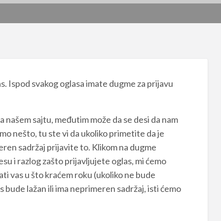
as. Ispod svakog oglasa imate dugme za prijavu
a našem sajtu, međutim može da se desi da nam
 nešto, tu ste vi da ukoliko primetite da je
meren sadržaj prijavite to. Klikom na dugme
esu i razlog zašto prijavljujete oglas, mi ćemo
ati vas u što kraćem roku (ukoliko ne bude
 bude lažan ili ima neprimeren sadržaj, isti ćemo