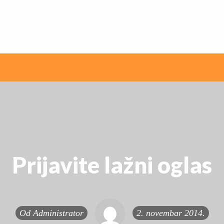
ni internet oglasi
Prijavite lažni oglas
Od
Administrator
2. novembar 2014.