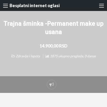
Besplatni internet oglasi
Trajna šminka -Permanent make up
usana
14.900,00 RSD
Zdravlje i lepota
1875 ukupno pregleda, 0 danas
Prijavi
problem