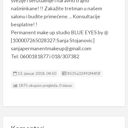
svežije i senzualnije i naravno trajno
našminkane! !! Zakažite tretman u našem
salonu i budite primećene. .. Konsultacije
besplatne! !
Permanent make up studio BLUE EYES by @
[100007265028327:Sanja Stojanovic]
sanjapermanentmakeup@gmail.com
Tel: 0600181877 i 018/307382
Listing ID
13. januar 2018. 04:50
8535a32492f44f3f
1875 ukupno pregleda, 0 danas