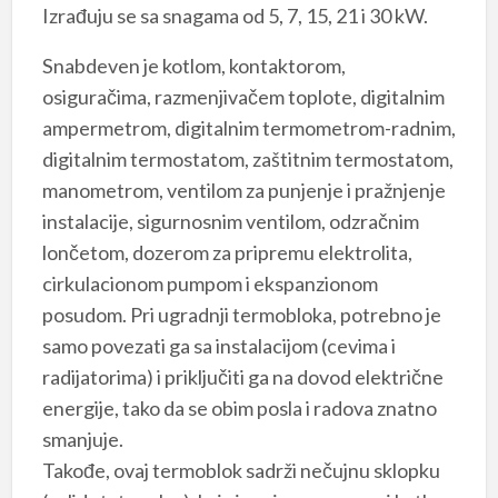
Izrađuju se sa snagama od 5, 7, 15, 21 i 30 kW.
Snabdeven je kotlom, kontaktorom,
osiguračima, razmenjivačem toplote, digitalnim
ampermetrom, digitalnim termometrom-radnim,
digitalnim termostatom, zaštitnim termostatom,
manometrom, ventilom za punjenje i pražnjenje
instalacije, sigurnosnim ventilom, odzračnim
lončetom, dozerom za pripremu elektrolita,
cirkulacionom pumpom i ekspanzionom
posudom. Pri ugradnji termobloka, potrebno je
samo povezati ga sa instalacijom (cevima i
radijatorima) i priključiti ga na dovod električne
energije, tako da se obim posla i radova znatno
smanjuje.
Takođe, ovaj termoblok sadrži nečujnu sklopku