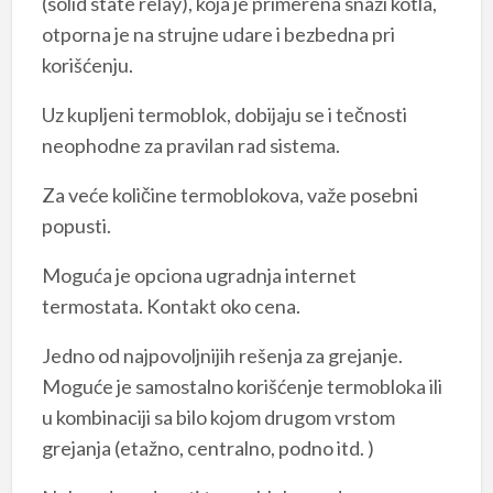
(solid state relay), koja je primerena snazi kotla,
otporna je na strujne udare i bezbedna pri
korišćenju.
Uz kupljeni termoblok, dobijaju se i tečnosti
neophodne za pravilan rad sistema.
Za veće količine termoblokova, važe posebni
popusti.
Moguća je opciona ugradnja internet
termostata. Kontakt oko cena.
Jedno od najpovoljnijih rešenja za grejanje.
Moguće je samostalno korišćenje termobloka ili
u kombinaciji sa bilo kojom drugom vrstom
grejanja (etažno, centralno, podno itd. )