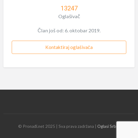
13247
Oglašivač
Član još od: 6. oktobar 2019.
Kontaktiraj oglašivača
© Pronađi.net 2025 | Sva prava zadržana |
Oglasi Srbija