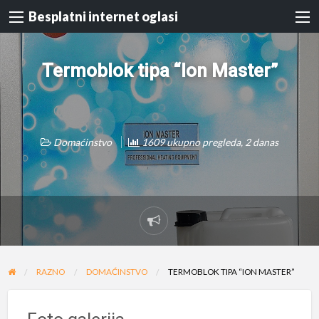
Besplatni internet oglasi
Termoblok tipa “Ion Master”
Domaćinstvo
1609 ukupno pregleda, 2 danas
Prijavi
problem
RAZNO
DOMAĆINSTVO
TERMOBLOK TIPA “ION MASTER”