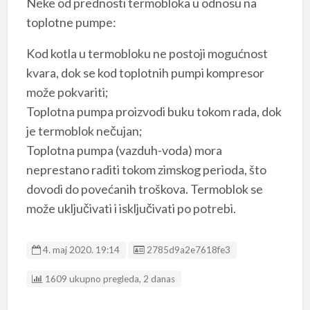
Neke od prednosti termobloka u odnosu na
toplotne pumpe:
Kod kotla u termobloku ne postoji mogućnost
kvara, dok se kod toplotnih pumpi kompresor
može pokvariti;
Toplotna pumpa proizvodi buku tokom rada, dok
je termoblok nečujan;
Toplotna pumpa (vazduh-voda) mora
neprestano raditi tokom zimskog perioda, što
dovodi do povećanih troškova. Termoblok se
može uključivati i isključivati po potrebi.
Listing ID
4. maj 2020. 19:14
2785d9a2e7618fe3
1609 ukupno pregleda, 2 danas