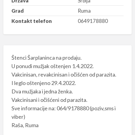
Država
Srbija
Grad
Ruma
Kontakt telefon
0649178880
Štenci Šarplaninca na prodaju.
U ponudi mužjak oštenjen 1.4.2022.
Vakcinisan, revakcinisan i očišćen od parazita.
I leglo oštenjeno 29.4.2022.
Dva mužjaka i jedna ženka.
Vakcinisani i očišćeni od parazita.
Sve informacije na: 064/9178880 (poziv,sms i
viber)
Raša, Ruma