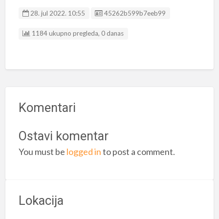
Listing ID
28. jul 2022. 10:55
45262b599b7eeb99
1184 ukupno pregleda, 0 danas
Komentari
Ostavi komentar
You must be
logged in
to post a comment.
Lokacija