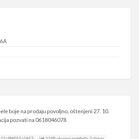
16A
ele boje na prodaju povoljno, oštenjeni 27. 10.
rmacija pozvati na 0618046078
sting ID
115c9f4015a5453
1198 ukupno pregleda, 0 danas