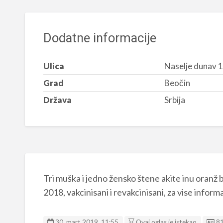
Dodatne informacije
Ulica
Naselje dunav 
Grad
Beočin
Država
Srbija
Tri muška i jedno žensko štene akite inu oranž b
2018, vakcinisani i revakcinisani, za vise info
Li
30. mart 2019. 11:55
Ovaj oglas je istekao
8