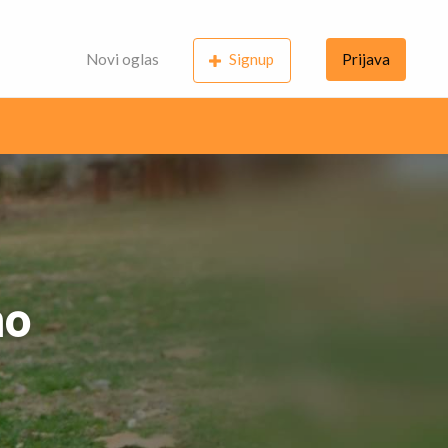
Novi oglas
Signup
Prijava
no