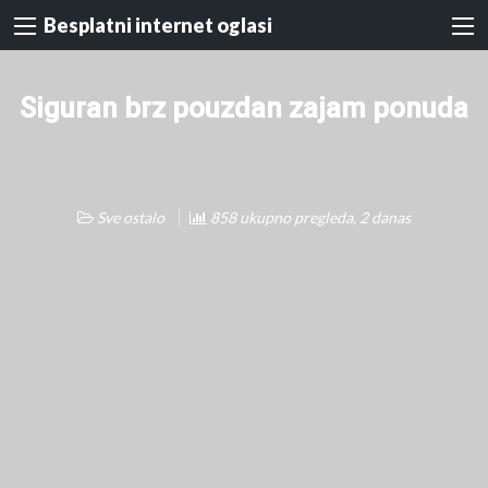
Besplatni internet oglasi
Siguran brz pouzdan zajam ponuda
Sve ostalo
858 ukupno pregleda, 2 danas