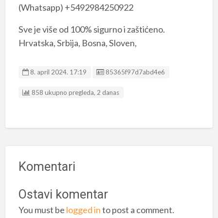
(Whatsapp) +5492984250922
Sve je više od 100% sigurno i zaštićeno.
Hrvatska, Srbija, Bosna, Sloven,
Listing ID
8. april 2024. 17:19
85365f97d7abd4e6
858 ukupno pregleda, 2 danas
Komentari
Ostavi komentar
You must be
logged in
to post a comment.