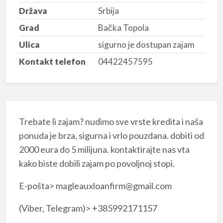
Država
Srbija
Grad
Bačka Topola
Ulica
sigurno je dostupan zajam
Kontakt telefon
04422457595
Trebate li zajam? nudimo sve vrste kredita i naša
ponuda je brza, sigurna i vrlo pouzdana. dobiti od
2000 eura do 5 milijuna. kontaktirajte nas vta
kako biste dobili zajam po povoljnoj stopi.
E-pošta> magleauxloanfirm@gmail.com
(Viber, Telegram)> +385992171157