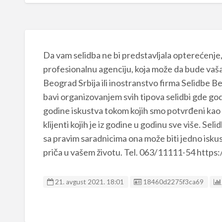
Da vam selidba ne bi predstavljala opterećenje
profesionalnu agenciju, koja može da bude vaša
Beograd Srbija ili inostranstvo firma Selidbe B
bavi organizovanjem svih tipova selidbi gde god
godine iskustva tokom kojih smo potvrđeni kao kv
klijenti kojih je iz godine u godinu sve više. Se
sa pravim saradnicima ona može biti jedno iskus
priča u vašem životu. Tel. 063/11111-54 https
Listing ID
21. avgust 2021. 18:01
18460d2275f3ca69