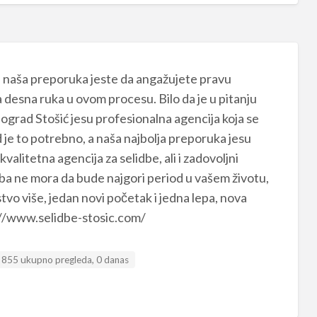
, naša preporuka jeste da angažujete pravu
 desna ruka u ovom procesu. Bilo da je u pitanju
eograd Stošić jesu profesionalna agencija koja se
 je to potrebno, a naša najbolja preporuka jesu
alitetna agencija za selidbe, ali i zadovoljni
lidba ne mora da bude najgori period u vašem životu,
tvo više, jedan novi početak i jedna lepa, nova
://www.selidbe-stosic.com/
855 ukupno pregleda, 0 danas