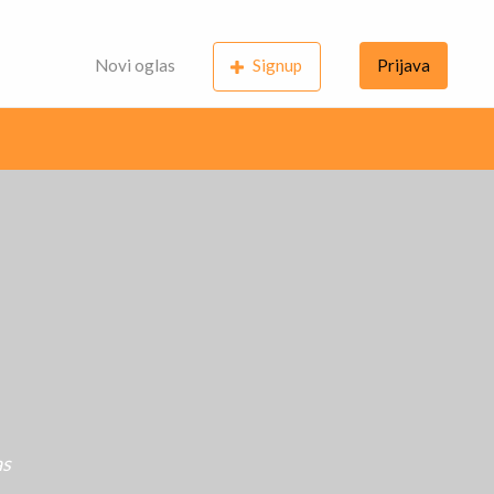
Novi oglas
Signup
Prijava
as