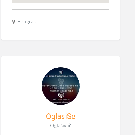
Beograd
OglasiSe
Oglašivač