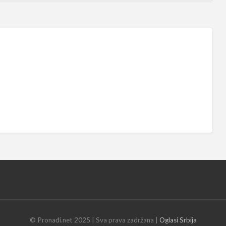
© Pronađi.net 2025 | Sva prava zadržana |
Oglasi Srbija