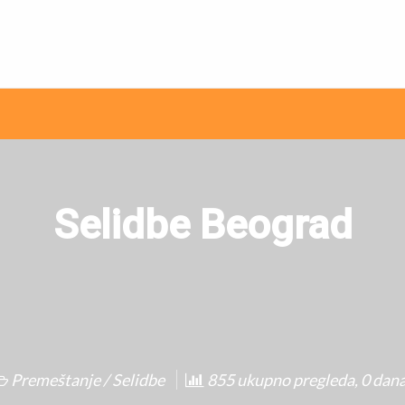
ni internet oglasi
Selidbe Beograd
Premeštanje / Selidbe
855 ukupno pregleda, 0 dan