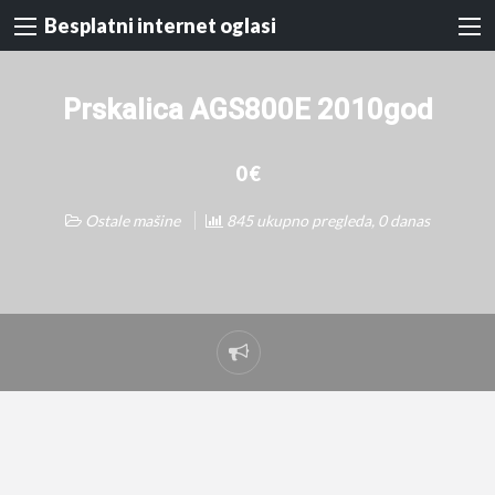
Besplatni internet oglasi
Prskalica AGS800E 2010god
0 €
Ostale mašine
845 ukupno pregleda, 0 danas
Prijavi
problem