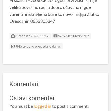
Prskalica AGS800E 2010god, prvi vlasnik , nije
veliku površinu radila dobro očuvana nigde
varena ni iskrivljena bure ko novo. Indjija Zlatko
Orescanin 0653305347
Listing ID
3. februar 2024. 11:47
96265b244cdb1d1f
845 ukupno pregleda, 0 danas
Komentari
Ostavi komentar
You must be
logged in
to post a comment.