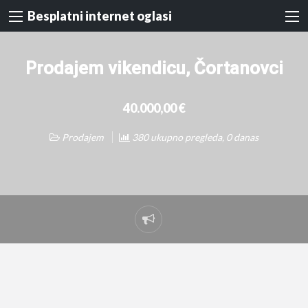
Besplatni internet oglasi
Prodajem vikendicu, Čortanovci
40.000,00 €
Prodajem
380 ukupno pregleda, 0 danas
Prijavi
problem