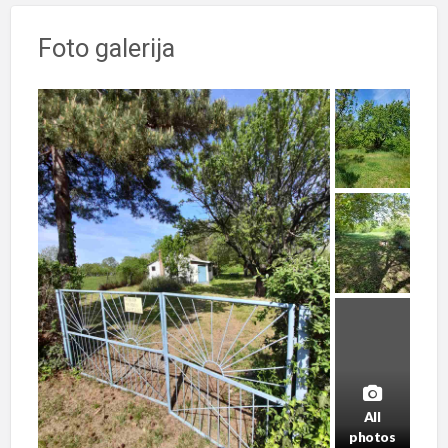
Foto galerija
All
photos