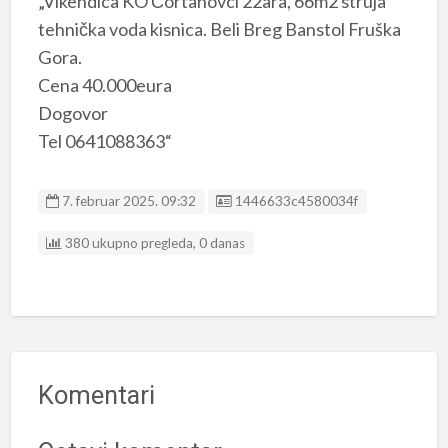
„Vikendica KO Čortanovci 22ara, 66m2 struja
tehnička voda kisnica. Beli Breg Banstol Fruška
Gora.
Cena 40.000eura
Dogovor
Tel 0641088363“
Listing ID
7. februar 2025. 09:32
1446633c4580034f
380 ukupno pregleda, 0 danas
Komentari