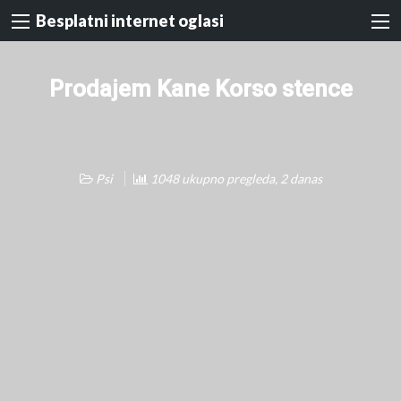
Besplatni internet oglasi
Prodajem Kane Korso stence
Psi
1048 ukupno pregleda, 2 danas