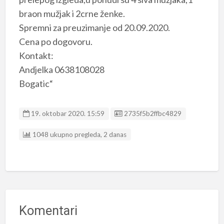
braon mužjak i 2crne ženke.
Spremni za preuzimanje od 20.09.2020.
Cena po dogovoru.
Kontakt:
Andjelka 0638108028
Bogatic“
Listing ID
19. oktobar 2020. 15:59
2735f5b2ffbc4829
1048 ukupno pregleda, 2 danas
Komentari