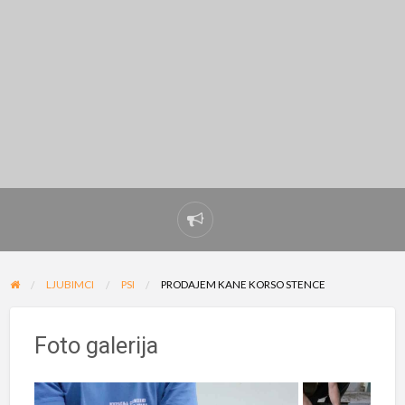
Prijavi
problem
LJUBIMCI
PSI
PRODAJEM KANE KORSO STENCE
Foto galerija