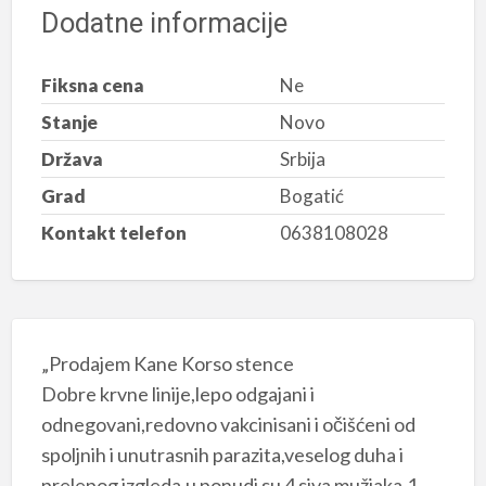
Dodatne informacije
Fiksna cena
Ne
Stanje
Novo
Država
Srbija
Grad
Bogatić
Kontakt telefon
0638108028
„Prodajem Kane Korso stence
Dobre krvne linije,lepo odgajani i
odnegovani,redovno vakcinisani i očišćeni od
spoljnih i unutrasnih parazita,veselog duha i
prelepog izgleda,u ponudi su 4 siva mužjaka,1