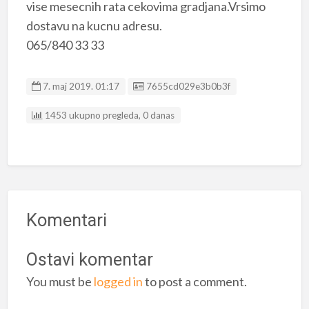
vise mesecnih rata cekovima gradjana.Vrsimo
dostavu na kucnu adresu.
065/840 33 33
Listing ID
7. maj 2019. 01:17
7655cd029e3b0b3f
1453 ukupno pregleda, 0 danas
Komentari
Ostavi komentar
You must be
logged in
to post a comment.