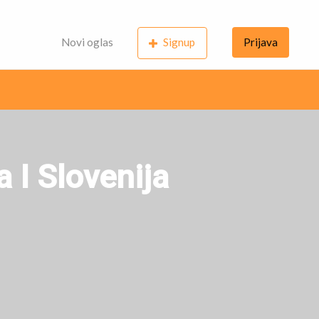
Novi oglas
Signup
Prijava
 I Slovenija