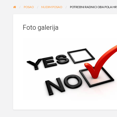
POSAO
NUDIM POSAO
POTREBNI RADNICI OBA POLA HR
Foto galerija