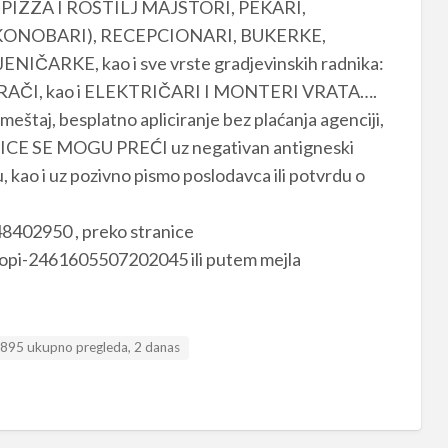
IZZA I ROŠTILJ MAJSTORI, PEKARI,
KONOBARI), RECEPCIONARI, BUKERKE,
ARKE, kao i sve vrste gradjevinskih radnika:
RAČI, kao i ELEKTRIČARI I MONTERI VRATA….
eštaj, besplatno apliciranje bez plaćanja agenciji,
RANICE SE MOGU PREĆI uz negativan antigneski
ju, kao i uz pozivno pismo poslodavca ili potvrdu o
648402950 , preko stranice
pi-2461605507202045 ili putem mejla
895 ukupno pregleda, 2 danas