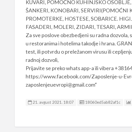
KUVARI, POMOĆNO KUHINJSKO OSOBLJE, P
ŠANKERI, KONOBARI, SERVIRI(POMOĆNI 
PROMOTERKE, HOSTESE, SOBARICE. HIGIJENIČ
FASADERI, MOLERI, ZIDARI, TESARI, ARMI
Za sve poslove obezbedjeni su radna dozvola, sm
u restoranima i hotelima takodje i hrana. G
test, ili potvrdu o preležanom virusu ili cepljen
radnoj dozvoli,
Prijavite se preko whats app-a ili vibera +381
https://www.facebook.com/Zaposlenje-u-Evro
zaposlenjeuevropi@gmail.com“
Listing ID
21. avgust 2021. 18:07
18060ed5ab82af1c