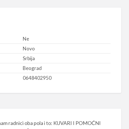
Ne
Novo
Srbija
Beograd
0648402950
u nam radnici oba pola i to: KUVARI I POMOĆNI