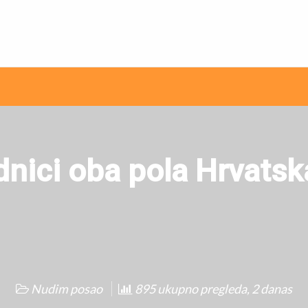
ni internet oglasi
dnici oba pola Hrvatska
Nudim posao
895 ukupno pregleda, 2 danas