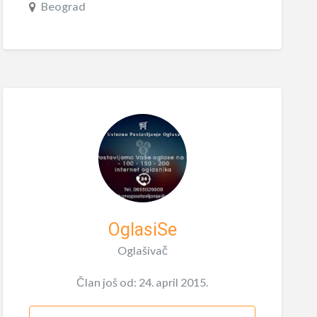
Beograd
OglasiSe
Oglašivač
Član još od: 24. april 2015.