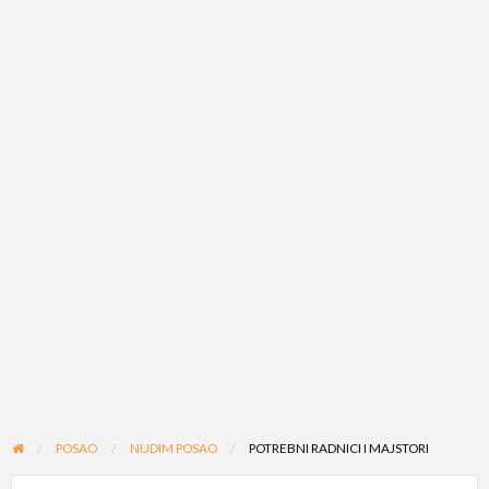
POSAO
NUDIM POSAO
POTREBNI RADNICI I MAJSTORI