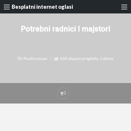
Besplatni internet oglasi
Potrebni radnici I majstori
Nudim posao
418 ukupno pregleda, 1 danas
Prijavi
problem