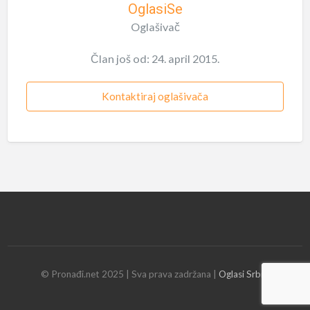
OglasiSe
Oglašivač
Član još od: 24. april 2015.
Kontaktiraj oglašivača
© Pronađi.net 2025 | Sva prava zadržana |
Oglasi Srbija