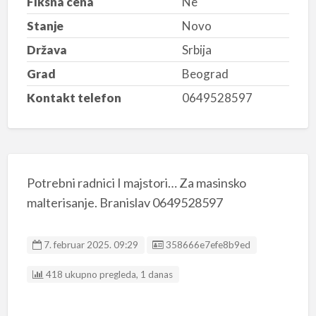
Fiksna cena
Ne
Stanje
Novo
Država
Srbija
Grad
Beograd
Kontakt telefon
0649528597
Potrebni radnici I majstori… Za masinsko
malterisanje. Branislav 0649528597
Listing ID
7. februar 2025. 09:29
358666e7efe8b9ed
418 ukupno pregleda, 1 danas