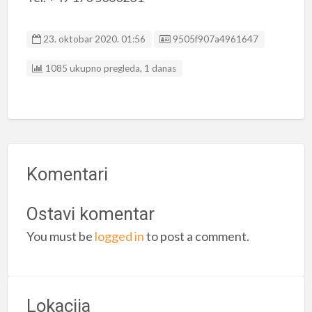
Listing ID
23. oktobar 2020. 01:56
9505f907a4961647
1085 ukupno pregleda, 1 danas
Komentari
Ostavi komentar
You must be
logged in
to post a comment.
Lokacija