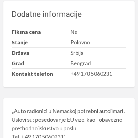
Dodatne informacije
Fiksna cena
Ne
Stanje
Polovno
Država
Srbija
Grad
Beograd
Kontakt telefon
+49 170 5060231
„Auto radionici u Nemackoj potrebni autolimari .
Uslovi su: posedovanje EU vize, kao I obavezno
prethodno iskustvo u poslu.
Tel. +49 170 5060231“