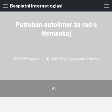
Besplatni internet oglasi
Potreban autolimar za rad u
Nemackoj
Nudim posao
1085 ukupno pregleda, 1 danas
Prijavi
problem