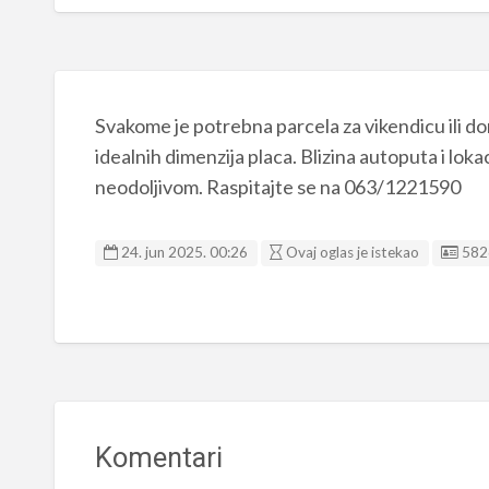
Svakome je potrebna parcela za vikendicu ili dom
idealnih dimenzija placa. Blizina autoputa i lokaci
neodoljivom. Raspitajte se na 063/1221590
List
24. jun 2025. 00:26
Ovaj oglas je istekao
582
Komentari