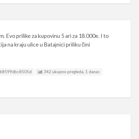
. Evo prilike za kupovinu 5 ari za 18.000e. I to
ja na kraju ulice u Batajnici priliku čini
ing ID
68599dbc8505d
342 ukupno pregleda, 1 danas