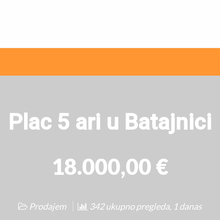
ni internet oglasi
Plac 5 ari u Batajnici
18.000,00 €
Prodajem
342 ukupno pregleda, 1 danas