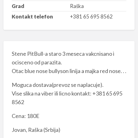
Grad
Raška
Kontakt telefon
+381 65 695 8562
Stene PitBull-a staro 3 meseca vakcnisano i
ocisceno od parazita.
Otac blue nose bullyson linija a majka red nose. . .
Moguca dostava(prevoz se naplacuje).
Vise slika na viber ili licno kontakt: +381 65 695
8562
Cena: 180E
Jovan, Raška (Srbija)