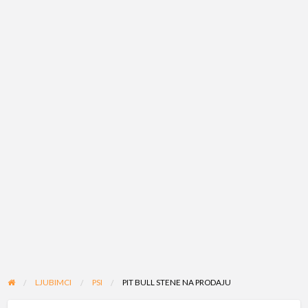
LJUBIMCI
PSI
PIT BULL STENE NA PRODAJU