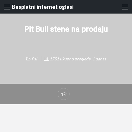
Besplatni internet oglasi
Pit Bull stene na prodaju
Psi
1751 ukupno pregleda, 1 danas
Prijavi
problem