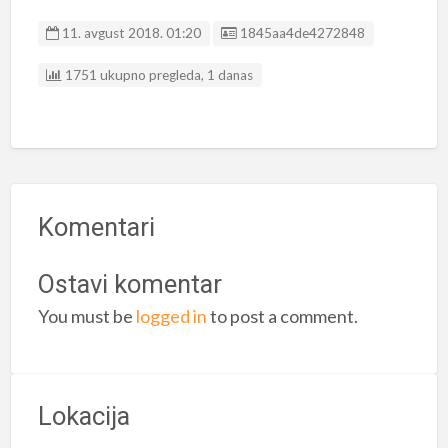
Listing ID
11. avgust 2018. 01:20
1845aa4de4272848
1751 ukupno pregleda, 1 danas
Komentari
Ostavi komentar
You must be
logged in
to post a comment.
Lokacija