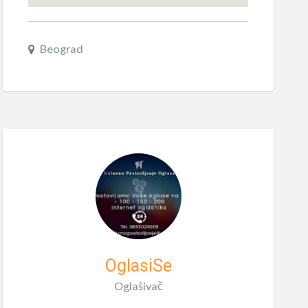
Beograd
OglasiSe
Oglašivač