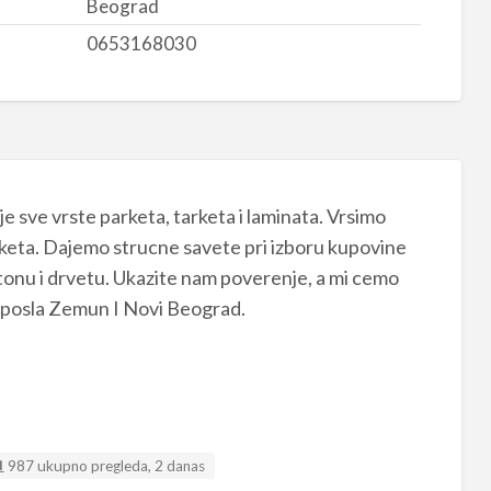
Beograd
0653168030
 sve vrste parketa, tarketa i laminata. Vrsimo
arketa. Dajemo strucne savete pri izboru kupovine
etonu i drvetu. Ukazite nam poverenje, a mi cemo
 posla Zemun I Novi Beograd.
987 ukupno pregleda, 2 danas