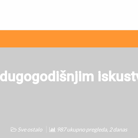
ni internet oglasi
a dugogodišnjim iskus
Sve ostalo
987 ukupno pregleda, 2 danas