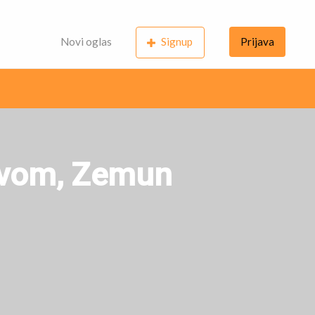
Novi oglas
Signup
Prijava
tvom, Zemun