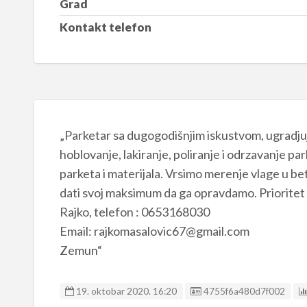
Grad
Kontakt telefon
„Parketar sa dugogodišnjim iskustvom, ugradjuje
hoblovanje, lakiranje, poliranje i odrzavanje p
parketa i materijala. Vrsimo merenje vlage u b
dati svoj maksimum da ga opravdamo. Prioritet
Rajko, telefon : 0653168030
Email: rajkomasalovic67@gmail.com
Zemun“
Listing ID
19. oktobar 2020. 16:20
4755f6a480d7f002