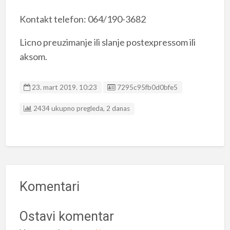
Kontakt telefon: 064/190-3682
Licno preuzimanje ili slanje postexpressom ili
aksom.
Listing ID
23. mart 2019. 10:23
7295c95fb0d0bfe5
2434 ukupno pregleda, 2 danas
Komentari
Ostavi komentar