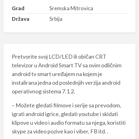
Grad
Sremska Mitrovica
Država
Srbija
Pretvorite svoj LCD/LED ili običan CRT
televizor u Android Smart TV sa ovim odličnim
android tv smart uređajem na kojem je
instalirana jedna od poslednjih verzija android
operativnog sistema 7.1.2.
– Možete gledati filmove i serije sa prevodom,
igrati android igrice, gledati youtube i skidati
klipove u video i audio formatu sa njega, koristiti
skype za video pozive kao i viber, FB itd. .