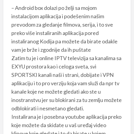
– Android box dolazi po želji sa mojom
instalacijom aplikacija i podešenim našim
prevodom za gledanje filmova, serija, i to sve
preko više instaliranih aplikacija pored
instaliranog Kodija pa možete da birate odakle
vam je brže i zgodnije da ih puštate
Zatim tu je i online IPTV televizija sa kanalima sa
EXYU prostora kao i celoga sveta, svi
SPORTSKI kanali naši i strani, dobijate i VPN
aplikaciju i to pro verziju koja vam služi da npr tv
kanale koje ne možete gledati ako ste u
inostranstvu jer su blokirani za tu zemlju možete
odblokirati i nesmetano gledati.
Instalirana je i posebna youtube aplikacija preko
koje možete da skidate u vaš uređaj video
klipove koje gledate i to da birate u kojem