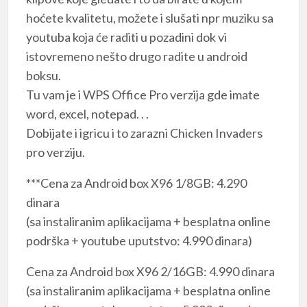
hoćete kvalitetu, možete i slušati npr muziku sa
youtuba koja će raditi u pozadini dok vi
istovremeno nešto drugo radite u android
boksu.
Tu vam je i WPS Office Pro verzija gde imate
word, excel, notepad. . .
Dobijate i igricu i to zarazni Chicken Invaders
pro verziju.
***Cena za Android box X96 1/8GB: 4.290
dinara
(sa instaliranim aplikacijama + besplatna online
podrška + youtube uputstvo: 4.990 dinara)
Cena za Android box X96 2/16GB: 4.990 dinara
(sa instaliranim aplikacijama + besplatna online