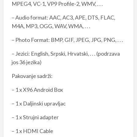
MPEG4, VC-1, VP9 Profile-2, WMV, . . .
– Audio format: AAC, AC3, APE, DTS, FLAC,
M4A, MP3, OGG, WAV, WMA, . . .
– Photo Format: BMP, GIF, JPEG, JPG, PNG, . . .
– Jezici: English, Srpski, Hrvatski, . . . (podrzava
jos 36 jezika)
Pakovanje sadrži:
– 1 x X96 Android Box
– 1 x Daljinski upravljac
– 1 x Strujni adapter
– 1 x HDMI Cable