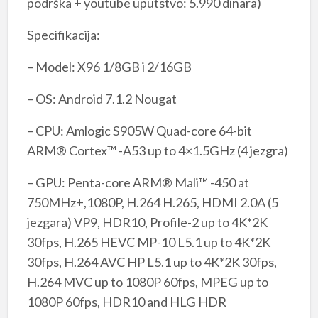
podrška + youtube uputstvo: 5.990 dinara)
Specifikacija:
– Model: X96 1/8GB i 2/16GB
– OS: Android 7.1.2 Nougat
– CPU: Amlogic S905W Quad-core 64-bit
ARM® Cortex™ -A53 up to 4×1.5GHz (4 jezgra)
– GPU: Penta-core ARM® Mali™ -450 at
750MHz+,1080P, H.264 H.265, HDMI 2.0A (5
jezgara) VP9, HDR10, Profile-2 up to 4K*2K
30fps, H.265 HEVC MP-10 L5.1 up to 4K*2K
30fps, H.264 AVC HP L5.1 up to 4K*2K 30fps,
H.264 MVC up to 1080P 60fps, MPEG up to
1080P 60fps, HDR10 and HLG HDR