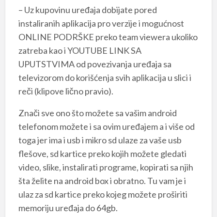
– Uz kupovinu uređaja dobijate pored
instaliranih aplikacija pro verzije i mogućnost
ONLINE PODRŠKE preko team viewera ukoliko
zatreba kao i YOUTUBE LINK SA
UPUTSTVIMA od povezivanja uređaja sa
televizorom do korišćenja svih aplikacija u slici i
reči (klipove lično pravio).
Znači sve ono što možete sa vašim android
telefonom možete i sa ovim uređajem a i više od
toga jer ima i usb i mikro sd ulaze za vaše usb
flešove, sd kartice preko kojih možete gledati
video, slike, instalirati programe, kopirati sa njih
šta želite na android box i obratno. Tu vam je i
ulaz za sd kartice preko kojeg možete proširiti
memoriju uređaja do 64gb.