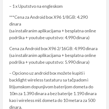
– 1 x Uputstvo na engleskom
***Cena za Android box X96 1/8GB: 4.290
dinara
(sa instaliranim aplikacijama + besplatna online
podrška + youtube uputstvo: 4.990 dinara)
Cena za Android box X96 2/16GB: 4.990 dinara
(sa instaliranim aplikacijama + besplatna online
podrška + youtube uputstvo: 5.990 dinara)
– Opciono uz android box možete kupiti i
backlight wireless tastaturu sa tačpadom i
litijumskom dopunjivom baterijom dometa do
10m za 1.390 dinara a bez baterije 1.190 dinara
kao i wireless miš dometa do 10 metara za 500
dinara.