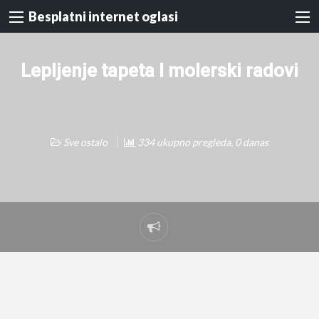
Besplatni internet oglasi
Lepljenje tapeta I molerski radovi
Sve ostalo
334 ukupno pregleda, 0 danas
Prijavi
problem