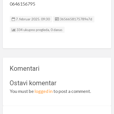
0646156795
Listing ID
7. februar 2025. 09:30
3656658175789e7d
334 ukupno pregleda, 0 danas
Komentari
Ostavi komentar
You must be
logged in
to post a comment.