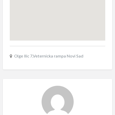
Olge Ilic 7,Veternicka rampa Novi Sad