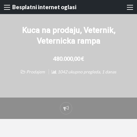
Besplatni internet oglasi
Kuca na prodaju, Veternik,
Veternicka rampa
480.000,00 €
Prodajem
1042 ukupno pregleda, 1 danas
Prijavi
problem