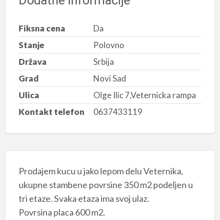
Dodatne informacije
Fiksna cena
Da
Stanje
Polovno
Država
Srbija
Grad
Novi Sad
Ulica
Olge Ilic 7,Veternicka rampa
Kontakt telefon
0637433119
Prodajem kucu u jako lepom delu Veternika,
ukupne stambene povrsine 350 m2 podeljen u
tri etaze. Svaka etaza ima svoj ulaz.
Povrsina placa 600 m2.