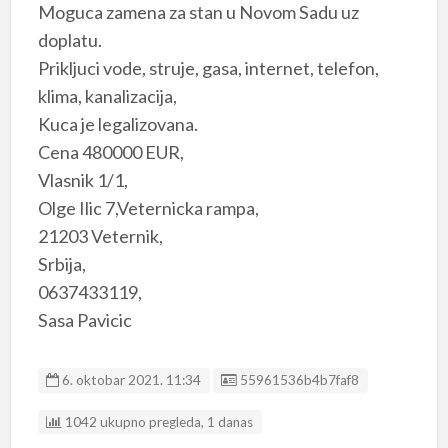
Moguca zamena za stan u Novom Sadu uz
doplatu.
Prikljuci vode, struje, gasa, internet, telefon,
klima, kanalizacija,
Kuca je legalizovana.
Cena 480000 EUR,
Vlasnik 1/1,
Olge Ilic 7,Veternicka rampa,
21203 Veternik,
Srbija,
0637433119,
Sasa Pavicic
Listing ID
6. oktobar 2021. 11:34
55961536b4b7faf8
1042 ukupno pregleda, 1 danas