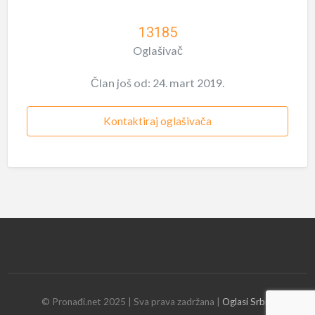
13185
Oglašivač
Član još od: 24. mart 2019.
Kontaktiraj oglašivača
© Pronađi.net 2025 | Sva prava zadržana |
Oglasi Srbija