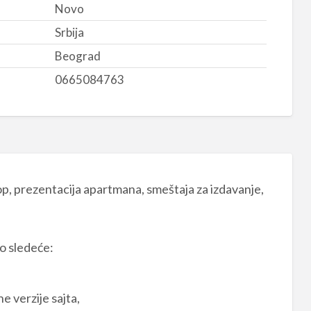
Novo
Srbija
Beograd
0665084763
hop, prezentacija apartmana, smeštaja za izdavanje,
o sledeće:
e verzije sajta,