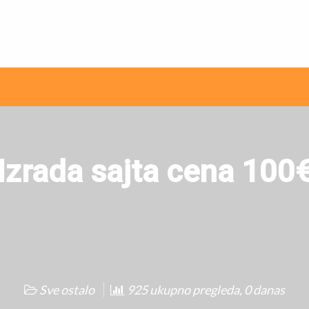
ni internet oglasi
Izrada sajta cena 100
Sve ostalo
925 ukupno pregleda, 0 danas