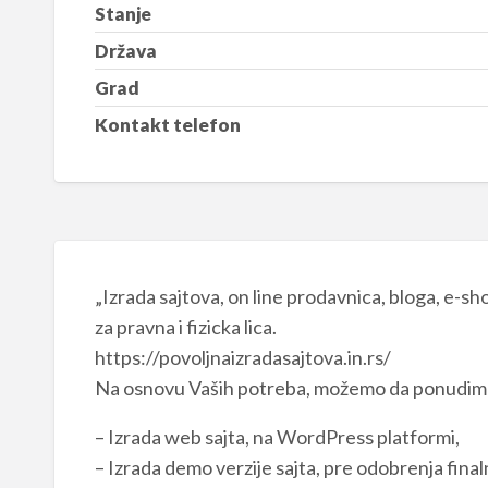
Stanje
Država
Grad
Kontakt telefon
„Izrada sajtova, on line prodavnica, bloga, e-s
za pravna i fizicka lica.
https://povoljnaizradasajtova.in.rs/
Na osnovu Vaših potreba, možemo da ponudim
– Izrada web sajta, na WordPress platformi,
– Izrada demo verzije sajta, pre odobrenja finaln