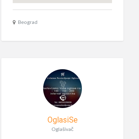
Beograd
OglasiSe
Oglašivač