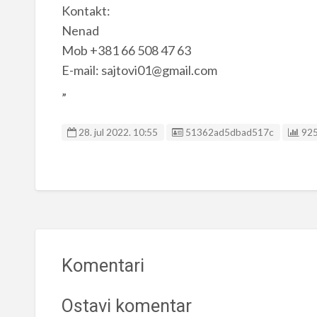
Kontakt:
Nenad
Mob +381 66 508 47 63
E-mail: sajtovi01@gmail.com
„
Listing ID
28. jul 2022. 10:55
51362ad5dbad517c
925
Komentari
Ostavi komentar