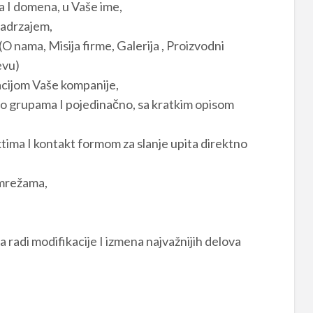
a I domena, u Vaše ime,
sadrzajem,
O nama, Misija firme, Galerija , Proizvodni
evu)
cijom Vaše kompanije,
o grupama I pojedinačno, sa kratkim opisom
tima I kontakt formom za slanje upita direktno
 mrežama,
 radi modifikacije I izmena najvažnijih delova