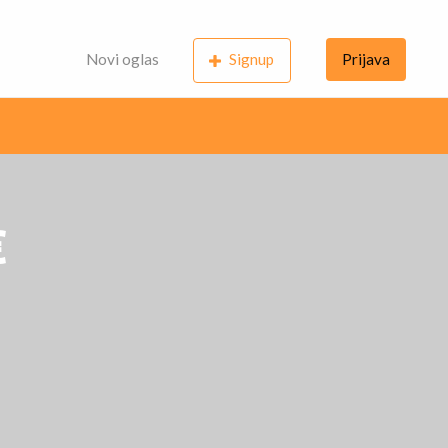
Novi oglas
Signup
Prijava
€