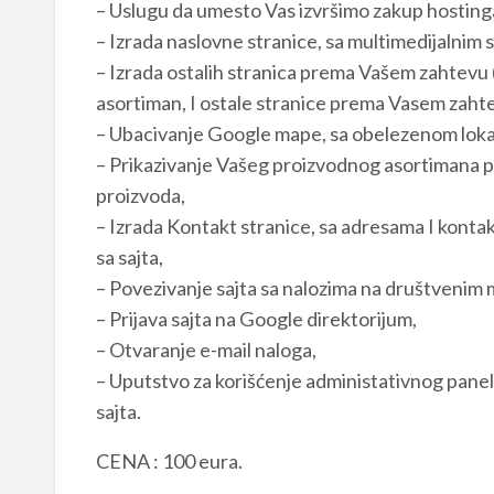
– Uslugu da umesto Vas izvršimo zakup hosting
– Izrada naslovne stranice, sa multimedijalnim 
– Izrada ostalih stranica prema Vašem zahtevu (
asortiman, I ostale stranice prema Vasem zaht
– Ubacivanje Google mape, sa obelezenom loka
– Prikazivanje Vašeg proizvodnog asortimana p
proizvoda,
– Izrada Kontakt stranice, sa adresama I kontak
sa sajta,
– Povezivanje sajta sa nalozima na društvenim
– Prijava sajta na Google direktorijum,
– Otvaranje e-mail naloga,
– Uputstvo za korišćenje administativnog panela
sajta.
CENA : 100 eura.