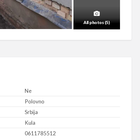
All photos (5)
Ne
Polovno
Srbija
Kula
0611785512