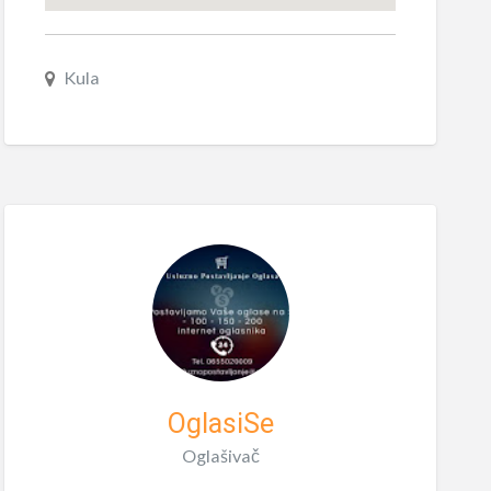
Kula
OglasiSe
Oglašivač