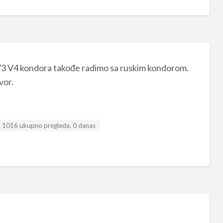
ne V3 V4 kondora takođe radimo sa ruskim kondorom.
vor.
1016 ukupno pregleda, 0 danas