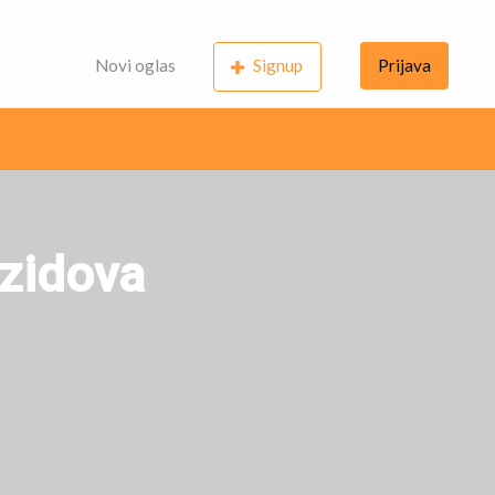
Novi oglas
Signup
Prijava
 zidova