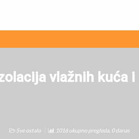
ni internet oglasi
zolacija vlažnih kuća i
Sve ostalo
1016 ukupno pregleda, 0 danas