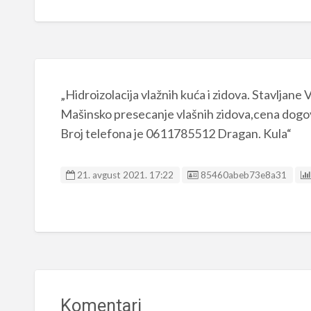
„Hidroizolacija vlažnih kuća i zidova. Stavlja
Mašinsko presecanje vlašnih zidova,cena dogo
Broj telefona je 0611785512 Dragan. Kula“
Listing ID
21. avgust 2021. 17:22
85460abeb73e8a31
Komentari