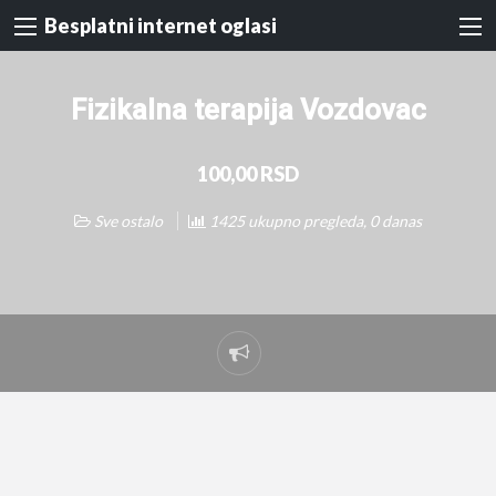
Besplatni internet oglasi
Fizikalna terapija Vozdovac
100,00 RSD
Sve ostalo
1425 ukupno pregleda, 0 danas
Prijavi
problem