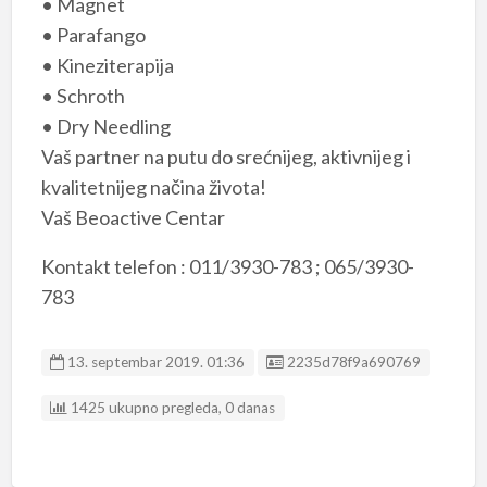
• Magnet
• Parafango
• Kineziterapija
• Schroth
• Dry Needling
Vaš partner na putu do srećnijeg, aktivnijeg i
kvalitetnijeg načina života!
Vaš Beoactive Centar
Kontakt telefon : 011/3930-783 ; 065/3930-
783
Listing ID
13. septembar 2019. 01:36
2235d78f9a690769
1425 ukupno pregleda, 0 danas