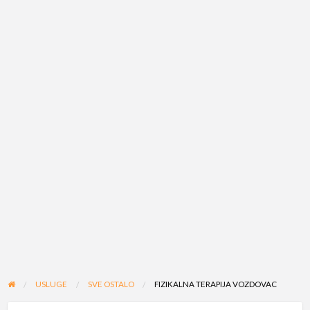
USLUGE
SVE OSTALO
FIZIKALNA TERAPIJA VOZDOVAC