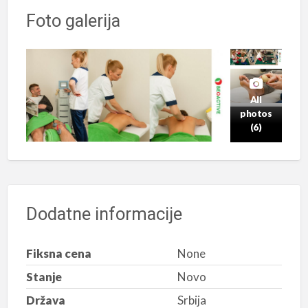
Foto galerija
All
photos
(6)
Dodatne informacije
Fiksna cena
None
Stanje
Novo
Država
Srbija