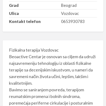
Grad
Beograd
Ulica
Vozdovac
Kontakt telefon
0653930783
Fizikalna terapija Vozdovac
Beoactive Centar je osnovan sa ciljem da udruži
najsavremeniju tehnologiju iz oblasti fizikalne
terapije sa decenijskim iskustvom, u nameri da
savremeni način života učini, lepšim, lakšim i
kvalitetnijim.
Bavimo se saniranjem povreda, terapijom
reumatskim promena i bolnih sindroma,
poremećaja periferne cirkulacije i posturalnim