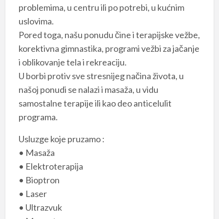
problemima, u centru ili po potrebi, u kućnim
uslovima.
Pored toga, našu ponudu čine i terapijske vežbe,
korektivna gimnastika, programi vežbi za jačanje
i oblikovanje tela i rekreaciju.
U borbi protiv sve stresnijeg načina života, u
našoj ponudi se nalazi i masaža, u vidu
samostalne terapije ili kao deo anticelulit
programa.
Usluzge koje pruzamo :
• Masaža
• Elektroterapija
• Bioptron
• Laser
• Ultrazvuk