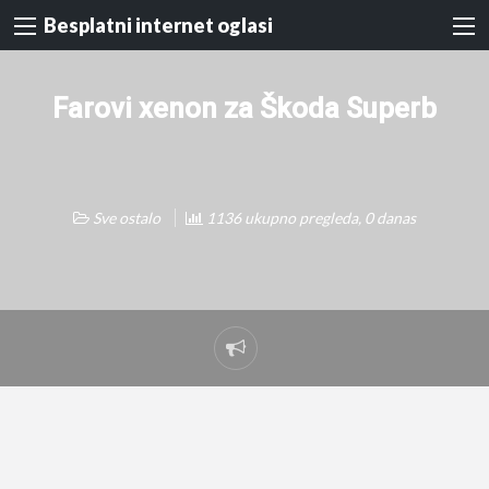
Besplatni internet oglasi
Farovi xenon za Škoda Superb
Sve ostalo
1136 ukupno pregleda, 0 danas
Prijavi
problem