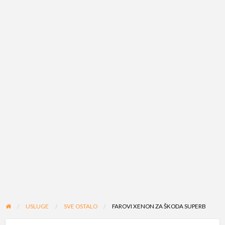
USLUGE
SVE OSTALO
FAROVI XENON ZA ŠKODA SUPERB