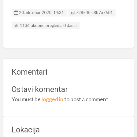
Listing ID
20. oktobar 2020. 14:31
7285f8ec8b7a7601
1136 ukupno pregleda, 0 danas
Komentari
Ostavi komentar
You must be
logged in
to post a comment.
Lokacija