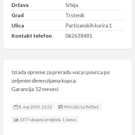
Država
Srbija
Grad
Trstenik
Ulica
Partizanskih kurira 1
Kontakt telefon
062638481
Izrada opreme za preradu voca i povrca po
zeljenim dimenzijama kupca.
Garancija 12 meseci
Listing ID
8. maj 2019. 23:52
945cd2c1a7b03e5
1377 ukupno pregleda, 1 danas