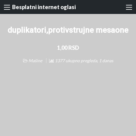
Besplatni internet oglasi
duplikatori,protivstrujne mesaone
1,00 RSD
Mašine
1377 ukupno pregleda, 1 danas