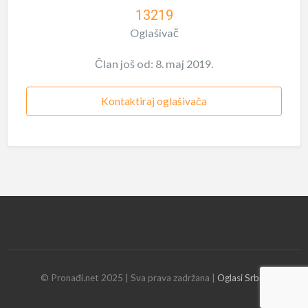
13219
Oglašivač
Član još od: 8. maj 2019.
Kontaktiraj oglašivača
© Pronađi.net 2025 | Sva prava zadržana |
Oglasi Srbija