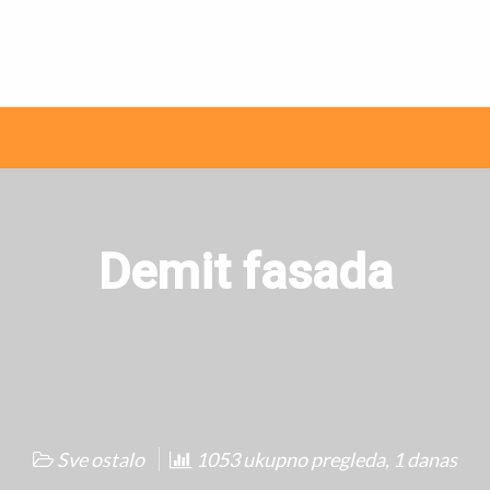
ni internet oglasi
Demit fasada
Sve ostalo
1053 ukupno pregleda, 1 danas