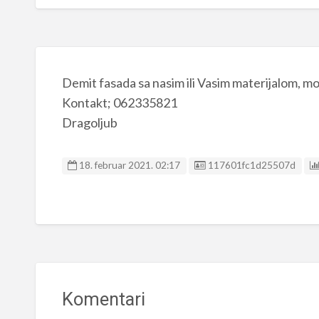
Demit fasada sa nasim ili Vasim materijalom, moj
Kontakt; 062335821
Dragoljub
Listing ID
18. februar 2021. 02:17
117601fc1d25507d
Komentari