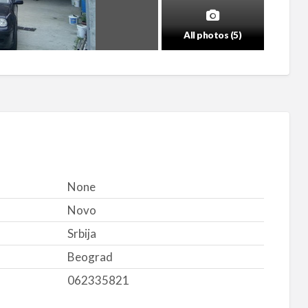
All photos (5)
None
Novo
Srbija
Beograd
062335821