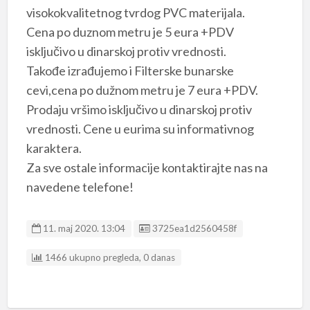
visokokvalitetnog tvrdog PVC materijala.
Cena po duznom metru je 5 eura +PDV
isključivo u dinarskoj protiv vrednosti.
Takođe izrađujemo i Filterske bunarske
cevi,cena po dužnom metru je 7 eura +PDV.
Prodaju vršimo isključivo u dinarskoj protiv
vrednosti. Cene u eurima su informativnog
karaktera.
Za sve ostale informacije kontaktirajte nas na
navedene telefone!
Listing ID
11. maj 2020. 13:04
3725ea1d2560458f
1466 ukupno pregleda, 0 danas