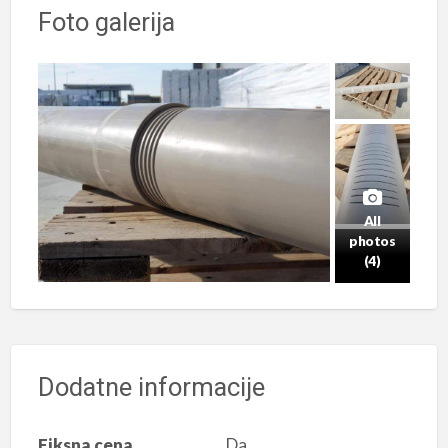
Foto galerija
All
photos
(4)
Dodatne informacije
Fiksna cena
Da