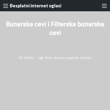
Besplatni internet oglasi
Bunarske cevi i Filterske bunarske
cevi
Ostalo
1466 ukupno pregleda, 0 danas