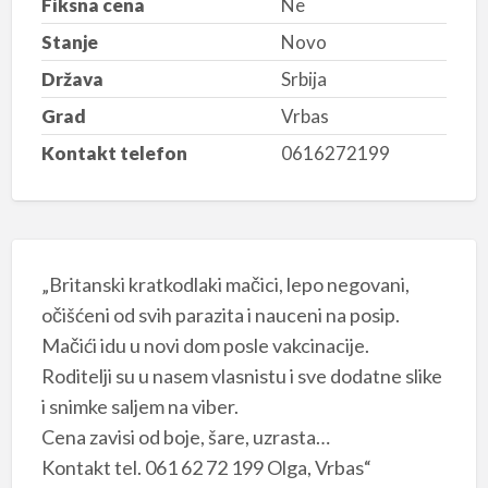
Fiksna cena
Ne
Stanje
Novo
Država
Srbija
Grad
Vrbas
Kontakt telefon
0616272199
„Britanski kratkodlaki mačici, lepo negovani,
očišćeni od svih parazita i nauceni na posip.
Mačići idu u novi dom posle vakcinacije.
Roditelji su u nasem vlasnistu i sve dodatne slike
i snimke saljem na viber.
Cena zavisi od boje, šare, uzrasta…
Kontakt tel. 061 62 72 199 Olga, Vrbas“