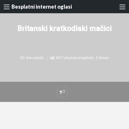
Besplatni internet oglasi
Britanski kratkodlaki mačici
Sve ostalo
847 ukupno pregleda, 1 danas
Prijavi
problem