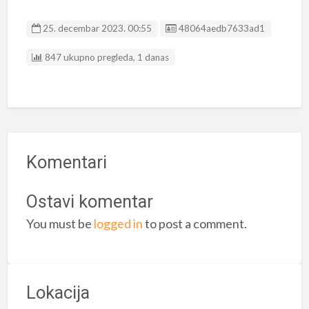
Listing ID
25. decembar 2023. 00:55
48064aedb7633ad1
847 ukupno pregleda, 1 danas
Komentari
Ostavi komentar
You must be
logged in
to post a comment.
Lokacija