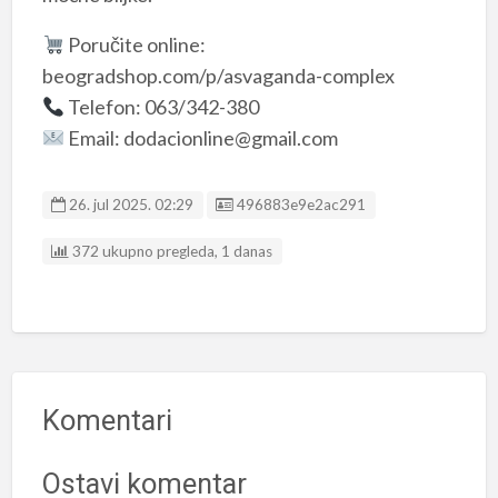
Poručite online:
beogradshop.com/p/asvaganda-complex
Telefon: 063/342-380
Email: dodacionline@gmail.com
Listing ID
26. jul 2025. 02:29
496883e9e2ac291
372 ukupno pregleda, 1 danas
Komentari
Ostavi komentar