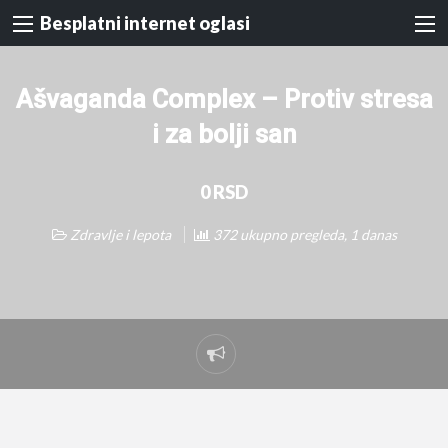
Besplatni internet oglasi
Ašvaganda Complex – Protiv stresa
i za bolji san
0 RSD
Zdravlje i lepota
372 ukupno pregleda, 1 danas
Prijavi
problem