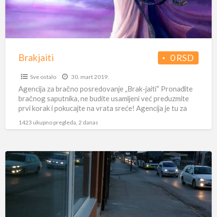
Brakjaiti
0 RSD
Sve ostalo
30. mart 2019.
Agencija za bračno posredovanje „Brak-jaiti“ Pronađite
bračnog saputnika, ne budite usamljeni već preduzmite
prvi korak i pokucajte na vrata sreće! Agencija je tu za
Vas
[…]
1423 ukupno pregleda, 2 danas
IZDAJEM
VIŠENAMENSKI
LOKAL