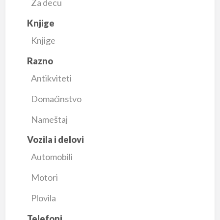
Za decu
Knjige
Knjige
Razno
Antikviteti
Domaćinstvo
Nameštaj
Vozila i delovi
Automobili
Motori
Plovila
Telefoni