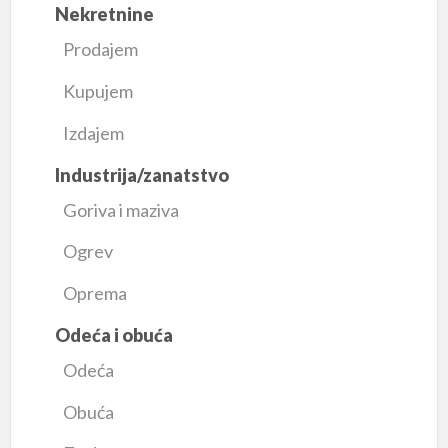
Nekretnine
Prodajem
Kupujem
Izdajem
Industrija/zanatstvo
Goriva i maziva
Ogrev
Oprema
Odeća i obuća
Odeća
Obuća