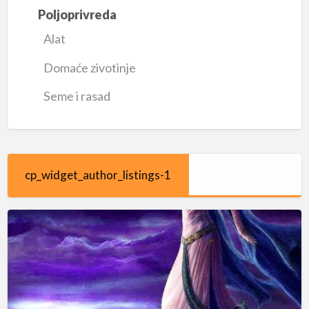
Poljoprivreda
Alat
Domaće zivotinje
Seme i rasad
cp_widget_author_listings-1
Brakjaiti