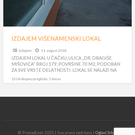
IZDAJEM VIŠENAMENSKI LOKAL
Izdajem
11. avgust 2018.
IZDAJEM LOKAL U ČAČKU, ULICA „DR. DRAGIŠE
MIŠOVIĆA“ BROJ 179, POVRŠINE 70 M2, PODOBAN
ZA SVE VRSTE DELATNOSTI. LOKAL SE NALAZI NA
ATRAKTIVNOJ LOKACIJI U
[…]
1314 ukupno pregleda, 1 danas
© Pronađi.net 2025 | Sva prava zadržana |
Oglasi Srbija