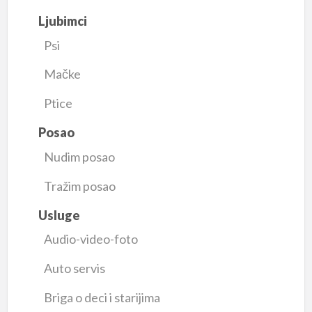
Ljubimci
Psi
Mačke
Ptice
Posao
Nudim posao
Tražim posao
Usluge
Audio-video-foto
Auto servis
Briga o deci i starijima