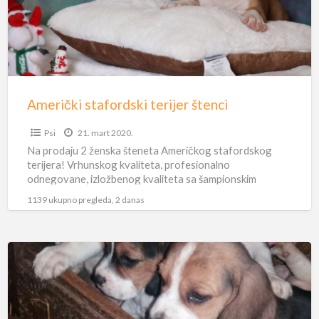
Američki stafordski terijer štenci
Psi
21. mart 2020.
Na prodaju 2 ženska šteneta Američkog stafordskog
terijera! Vrhunskog kvaliteta, profesionalno
odnegovane, izložbenog kvaliteta sa šampionskim
poreklom i vrhunskom krvnom linijom.Oštenjene
1139 ukupno pregleda, 2 danas
08.11.2019.
Otac: http://www.pedigreedatabase.com/american_staff
ordshire_terrier/dog.html?id=2750330-el-dorado-
Bigl
dominant-storm
Majka: http://www.pedigreedatabase.com/american_staf
štenci
fordshire_terrier/dog.html?id=2734508-rockwoods-
metallica Fejsbuk: Mladen
[…]