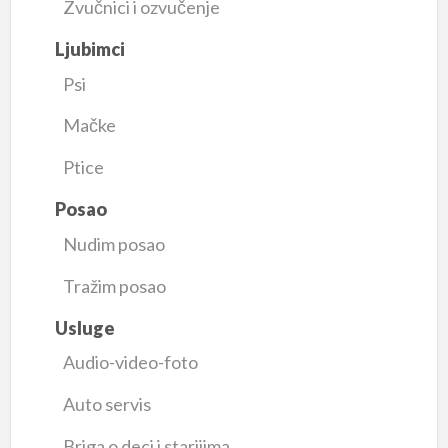
Zvučnici i ozvučenje
Ljubimci
Psi
Mačke
Ptice
Posao
Nudim posao
Tražim posao
Usluge
Audio-video-foto
Auto servis
Briga o deci i starijima