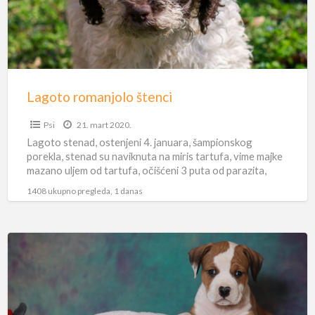
Lagoto romanjolo štenci
Psi
21. mart 2020.
Lagoto stenad, ostenjeni 4. januara, šampionskog
porekla, stenad su naviknuta na miris tartufa, vime majke
mazano uljem od tartufa, očišćeni 3 puta od parazita,
vakcinisani.
[…]
1408 ukupno pregleda, 1 danas
Američki
stafordski
terijer
štenci