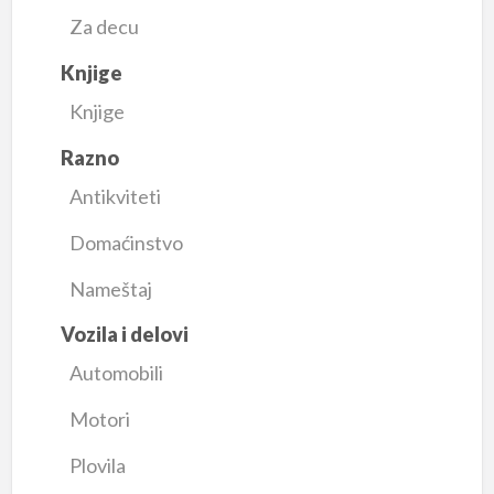
Za decu
Knjige
Knjige
Razno
Antikviteti
Domaćinstvo
Nameštaj
Vozila i delovi
Automobili
Motori
Plovila