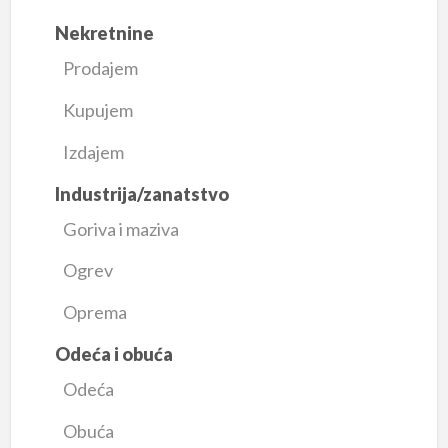
Nekretnine
Prodajem
Kupujem
Izdajem
Industrija/zanatstvo
Goriva i maziva
Ogrev
Oprema
Odeća i obuća
Odeća
Obuća