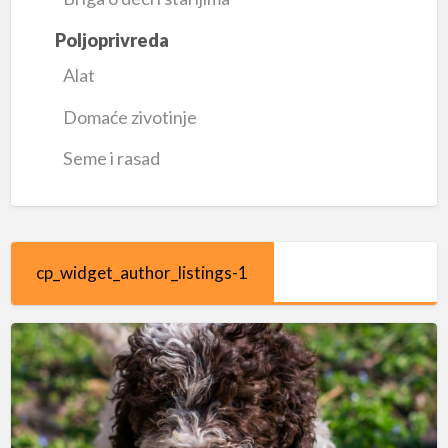
Poljoprivreda
Alat
Domaće zivotinje
Seme i rasad
cp_widget_author_listings-1
Lagoto
romanjolo
štenci