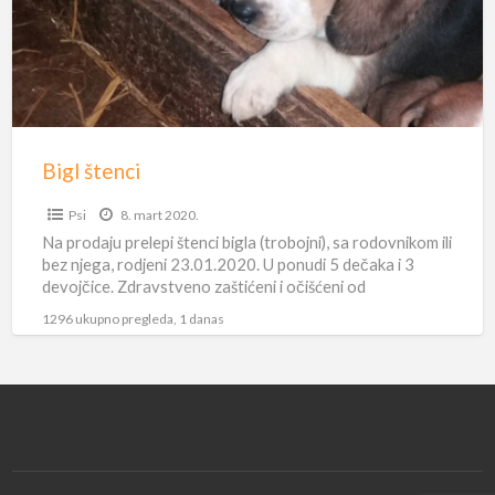
Bigl štenci
Psi
8. mart 2020.
Na prodaju prelepi štenci bigla (trobojni), sa rodovnikom ili
bez njega, rodjeni 23.01.2020. U ponudi 5 dečaka i 3
devojčice. Zdravstveno zaštićeni i očišćeni od
parazita. Predivne
[…]
1296 ukupno pregleda, 1 danas