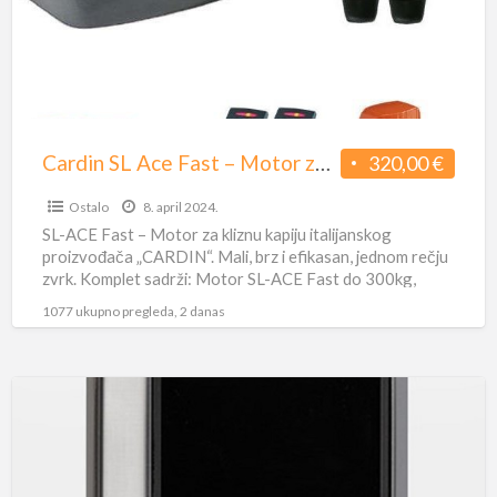
–
Motor
za
kliznu
kapiju
–
Cardin SL Ace Fast – Motor za kliznu kapiju – Dracom
320,00 €
Dracom
Ostalo
8. april 2024.
SL-ACE Fast – Motor za kliznu kapiju italijanskog
proizvođača „CARDIN“. Mali, brz i efikasan, jednom rečju
zvrk. Komplet sadrži: Motor SL-ACE Fast do 300kg,
prijemnik,
[…]
1077 ukupno pregleda, 2 danas
FAAC
XTR
B
INOX