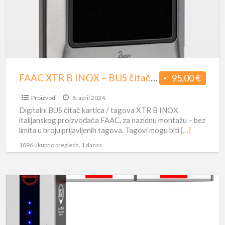
–
BUS
čitač
kartica
/
tagova
FAAC XTR B INOX – BUS čitač kartica / tagova
95,00 €
Proizvodi
8. april 2024.
Digitalni BUS čitač kartica / tagova XTR B INOX
italijanskog proizvođača FAAC, za nazidnu montažu – bez
limita u broju prijavljenih tagova. Tagovi mogu biti
[…]
1096 ukupno pregleda, 1 danas
Traffic
rampe