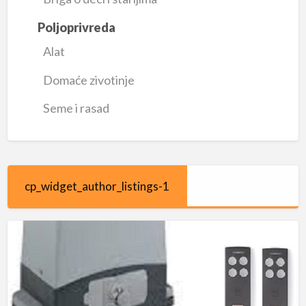
Poljoprivreda
Alat
Domaće zivotinje
Seme i rasad
cp_widget_author_listings-1
Cardin
K-
SLACE
601
–