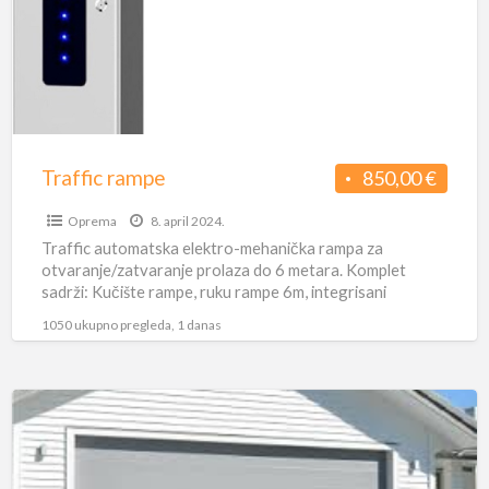
Traffic rampe
850,00 €
Oprema
8. april 2024.
Traffic automatska elektro-mehanička rampa za
otvaranje/zatvaranje prolaza do 6 metara. Komplet
sadrži: Kučište rampe, ruku rampe 6m, integrisani
prijemnik i 2 dajinca. Ireverzibilna elektro-mehanička
1050 ukupno pregleda, 1 danas
rampa
[…]
Montaža
i
servis