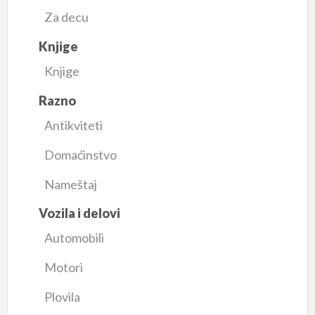
Za decu
Knjige
Knjige
Razno
Antikviteti
Domaćinstvo
Nameštaj
Vozila i delovi
Automobili
Motori
Plovila