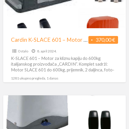
Motor
za
kliznu
kapiju
–
Cardin K-SLACE 601 – Motor za kliznu kapiju – Dracom
370,00 €
Dracom
Ostalo
8. april 2024.
K-SLACE 601 – Motor za kliznu kapiju do 600kg
italijanskog proizvođača „CARDIN“. Komplet sadrži:
Motor SLACE 601 do 600kg, prijemnik, 2 daljinca, foto-
ćelije, signalna lampa
[…]
1281 ukupno pregleda, 1 danas
Cardin
SL
Ace
Fast