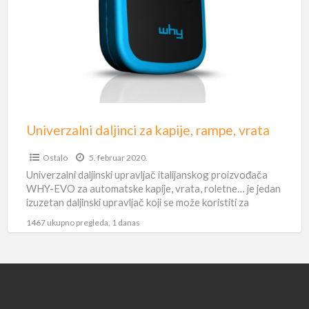
kapije,
rampe,
vrata
Univerzalni daljinci za kapije, rampe, vrata
Ostalo
5. februar 2020.
Univerzalni daljinski upravljač italijanskog proizvođača
WHY-EVO za automatske kapije, vrata, roletne… je jedan
izuzetan daljinski upravljač koji se može koristiti za
kontrolu 4 različita uređaja,
[…]
1467 ukupno pregleda, 1 danas