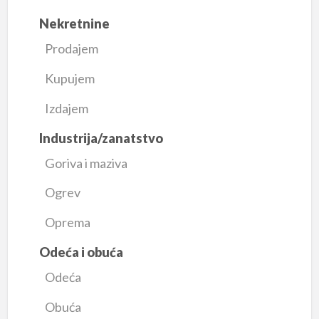
Nekretnine
Prodajem
Kupujem
Izdajem
Industrija/zanatstvo
Goriva i maziva
Ogrev
Oprema
Odeća i obuća
Odeća
Obuća