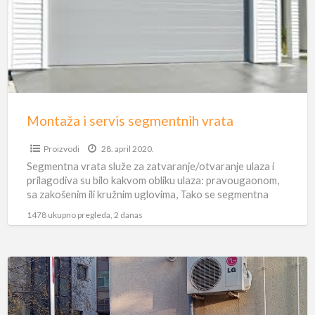
segmentnih
vrata
Montaža i servis segmentnih vrata
Proizvodi
28. april 2020.
Segmentna vrata služe za zatvaranje/otvaranje ulaza i
prilagodiva su bilo kakvom obliku ulaza: pravougaonom,
sa zakošenim ili kružnim uglovima, Tako se segmentna
vrata mogu uklopiti
[…]
1478 ukupno pregleda, 2 danas
Montaža
i
servis