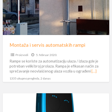
automatskih
rampi
Montaža i servis automatskih rampi
Proizvodi
5. februar 2020.
Rampe se koriste za automatizaciju ulaza / izlaza gde je
potreban veliki broj prolaza. Rampa je efikasan način za
sprečavanje neovlašćenog ulaza vozila u ograđeni
[…]
1335 ukupno pregleda, 2 danas
Univerzalni
daljinci
za