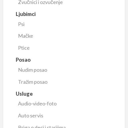
Zvučnici i ozvučenje
Ljubimci
Psi
Mačke
Ptice
Posao
Nudim posao
Tražim posao
Usluge
Audio-video-foto
Auto servis
Briga o deci i starijima