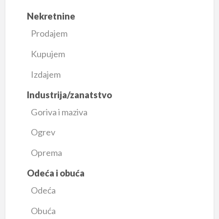
Nekretnine
Prodajem
Kupujem
Izdajem
Industrija/zanatstvo
Goriva i maziva
Ogrev
Oprema
Odeća i obuća
Odeća
Obuća