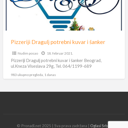
i
šanker
Pizzeriji Dragulj potrebni kuvar i šanker
Nudim posao
18. februar 2021.
Pizzeriji Dragulj potrebni kuvar i šanker Beograd,
ul.Kneza Viseslava 29g, Tel. 064/1199-689
983 ukupno pregleda, 1 danas
© Pronađi.net 2025 | Sva prava zadržana |
Oglasi Srbija