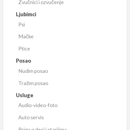
Zvučnici i ozvučenje
Ljubimci
Psi
Mačke
Ptice
Posao
Nudim posao
Tražim posao
Usluge
Audio-video-foto
Auto servis
Briga o deci i starijima