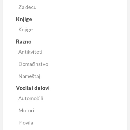
Za decu
Knjige
Knjige
Razno
Antikviteti
Domaćinstvo
Nameštaj
Vozila i delovi
Automobili
Motori
Plovila