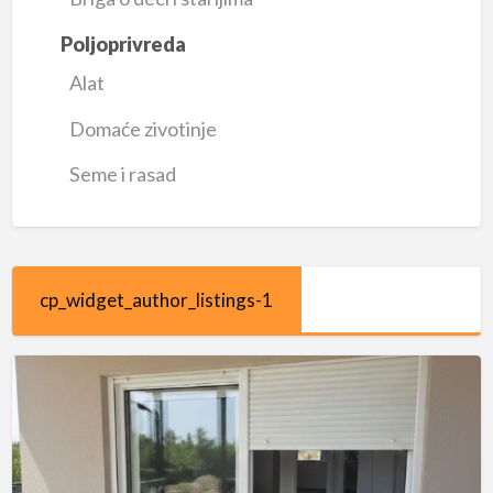
Poljoprivreda
Alat
Domaće zivotinje
Seme i rasad
cp_widget_author_listings-1
PVC
i
ALU
stolarija
Schüco,