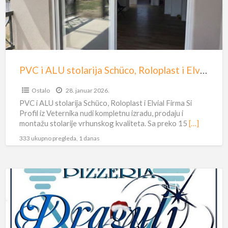
Roloplast
i
Elvial
PVC i ALU stolarija Schüco, Roloplast i Elvial
Ostalo
28. januar 2026.
PVC i ALU stolarija Schüco, Roloplast i Elvial ​Firma Si
Profil iz Veternika nudi kompletnu izradu, prodaju i
montažu stolarije vrhunskog kvaliteta. Sa preko 15
[…]
333 ukupno pregleda, 1 danas
Pizzeriji
Dragulj
potrebni
kuvar